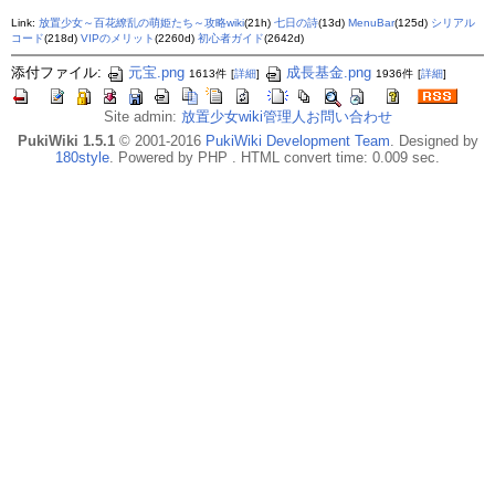
Link:
放置少女～百花繚乱の萌姫たち～攻略wiki
(21h)
七日の詩
(13d)
MenuBar
(125d)
シリアル
コード
(218d)
VIPのメリット
(2260d)
初心者ガイド
(2642d)
添付ファイル:
元宝.png
成長基金.png
1613件
[
詳細
]
1936件
[
詳細
]
Site admin:
放置少女wiki管理人お問い合わせ
PukiWiki 1.5.1
© 2001-2016
PukiWiki Development Team
. Designed by
180style
. Powered by PHP . HTML convert time: 0.009 sec.