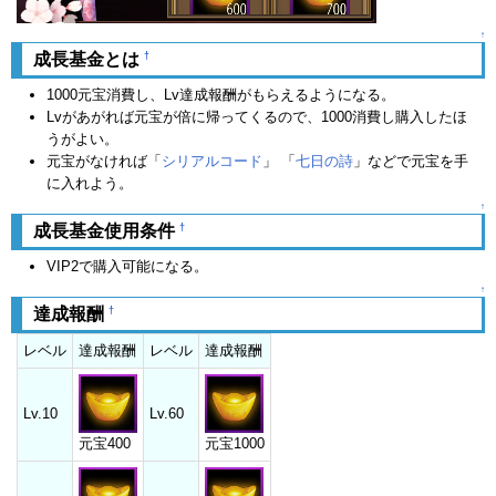
↑
†
成長基金とは
1000元宝消費し、Lv達成報酬がもらえるようになる。
Lvがあがれば元宝が倍に帰ってくるので、1000消費し購入したほ
うがよい。
元宝がなければ「
シリアルコード
」 「
七日の詩
」などで元宝を手
に入れよう。
↑
†
成長基金使用条件
VIP2で購入可能になる。
↑
†
達成報酬
レベル
達成報酬
レベル
達成報酬
Lv.10
Lv.60
元宝400
元宝1000