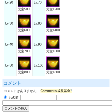
Lv.20
Lv.70
元宝500
元宝1200
Lv.30
Lv.80
元宝600
元宝1400
Lv.40
Lv.90
元宝700
元宝1600
Lv.50
Lv.100
元宝800
元宝1800
↑
コメント
†
コメントはありません。
Comments/成長基金
?
お名前: