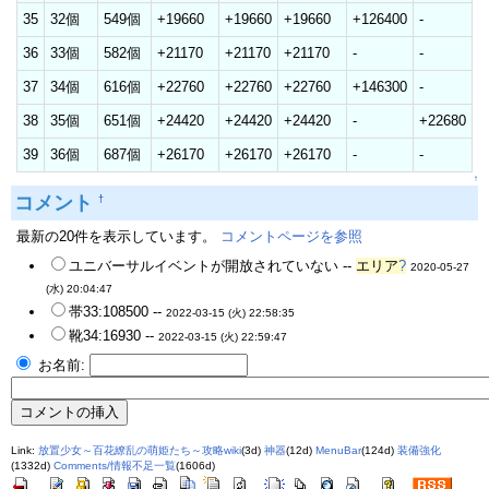
35
32個
549個
+19660
+19660
+19660
+126400
-
36
33個
582個
+21170
+21170
+21170
-
-
37
34個
616個
+22760
+22760
+22760
+146300
-
38
35個
651個
+24420
+24420
+24420
-
+22680
39
36個
687個
+26170
+26170
+26170
-
-
↑
コメント
†
最新の20件を表示しています。
コメントページを参照
ユニバーサルイベントが開放されていない --
エリア
?
2020-05-27
(水) 20:04:47
帯33:108500 --
2022-03-15 (火) 22:58:35
靴34:16930 --
2022-03-15 (火) 22:59:47
お名前:
Link:
放置少女～百花繚乱の萌姫たち～攻略wiki
(3d)
神器
(12d)
MenuBar
(124d)
装備強化
(1332d)
Comments/情報不足一覧
(1606d)