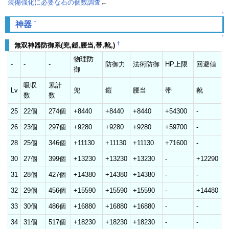
装備強化に必要な石の個数調査
←
↑
†
神器
↑
†
無双神器防御系(兜,鎧,腰当,帯,靴,)
物理防
-
-
-
防御力
法術防御
HP上限
回避値
御
吸収
累計
Lv
兜
鎧
腰当
帯
靴
数
数
25
22個
274個
+8440
+8440
+8440
+54300
-
26
23個
297個
+9280
+9280
+9280
+59700
-
28
25個
346個
+11130
+11130
+11130
+71600
-
30
27個
399個
+13230
+13230
+13230
-
+12290
31
28個
427個
+14380
+14380
+14380
-
-
32
29個
456個
+15590
+15590
+15590
-
+14480
33
30個
486個
+16880
+16880
+16880
-
-
34
31個
517個
+18230
+18230
+18230
-
-