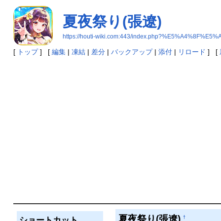
夏夜祭り(張遼)
https://houti-wiki.com:443/index.php?%E5%A4
[
トップ
] [
編集
|
凍結
|
差分
|
バックアップ
|
添付
|
リロード
] [
夏夜祭り(張遼)
†
ショートカット