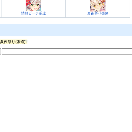
情熱ビーチ張遼
夏夜祭り張遼
s/夏夜祭り(張遼)
?