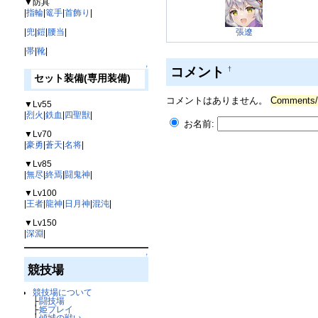
▼防具
|
指輪
|
篭手
|
首飾り
|
張遼
|
兜
|
鎧
|
腰当
|
|
帯
|
靴
|
コメント
↑
†
セット装備(専用装備)
コメントはありません。
Comment
▼Lv55
|
烈火
|
鉄血
|
四聖獣
|
お名前:
▼Lv70
|
豪勇
|
蒼天
|
名将
|
▼Lv85
|
無尽
|
終焉
|
闘鬼神
|
▼Lv100
|
王者
|
龍神
|
日月神
|
混沌
|
▼Lv150
|
深淵
|
↑
競技場
競技場について
├
闘技場
├
姫プレイ
├
傾城の戦い