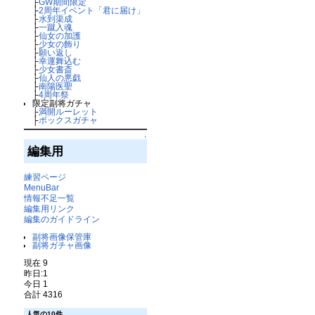
├
GW期間限定
├
2周年イベント「君に届け」
├
水到渠成
├
一蹴入魂
├
仙女の加護
├
少女の飾り
├
願い返し
├
幸運舞込む
├
少女書斎
├
仙人の悪戯
├
南陽医聖
├
4周年祭
限定副将ガチャ
├
満開ルーレット
├
ボックスガチャ
↑
編集用
練習ページ
MenuBar
情報不足一覧
編集用リンク
編集のガイドライン
副将画像保管庫
副将ガチャ画像
現在 9
昨日:1
今日 1
合計 4316
人気の10件