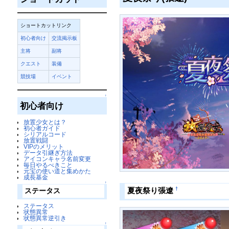
ショートカットリンク
初心者向け
交流掲示板
主将
副将
クエスト
装備
競技場
イベント
↑
初心者向け
放置少女とは？
初心者ガイド
シリアルコード
放置戦闘
VIPのメリット
データ引継ぎ方法
アイコンキャラ名前変更
毎日やるべきこと
元宝の使い道と集めかた
成長基金
↑
†
夏夜祭り張遼
ステータス
ステータス
状態異常
状態異常逆引き
↑