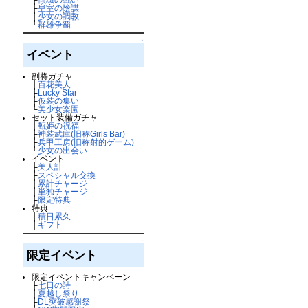
├
皇室の陰謀
├
少女の調教
└
群雄争覇
↑
イベント
副将ガチャ
├
百花美人
├
Lucky Star
├
仮装の集い
└
美少女楽園
セット装備ガチャ
├
甄姫の祝福
├
神装武庫(旧称Girls Bar)
├
兵甲工房(旧称射的ゲーム)
└
少女の出会い
イベント
├
美人計
├
スペシャル交換
├
累計チャージ
├
単独チャージ
├
限定特典
特典
├
積日累久
├
ギフト
↑
限定イベント
限定イベントキャンペーン
├
七日の詩
├
夏越し祭り
├
DL突破感謝祭