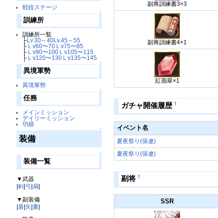
副将訓練書3×3
戦役ステージ
↑
訓練所
訓練所一覧
├
Lv.30～40
Lv.45～55
副将訓練書4×1
├
Ｌv60〜70
Ｌv75〜85
├
Ｌv90〜100
Ｌv105〜115
├
Ｌv120〜130
Ｌv135〜145
↑
異境軍勢
紅翡翠×1
異境軍勢
↑
任務
†
ガチャ開催履歴
メインミッション
デイリーミッション
功績
イベント名
↑
装備
夏夜祭り(張遼)
夏夜祭り(張遼)
↑
装備一覧
†
副将
▼武器
|
剣
|
弓
|
扇
|
▼副装備
SSR
|
盾
|
矢
|
書
|