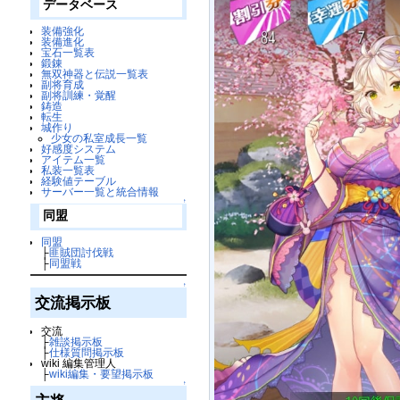
データベース
装備強化
装備進化
宝石一覧表
鍛錬
無双神器と伝説一覧表
副将育成
副将訓練・覚醒
鋳造
転生
城作り
少女の私室成長一覧
好感度システム
アイテム一覧
私装一覧表
経験値テーブル
サーバー一覧と統合情報
↑
同盟
同盟
├
匪賊団討伐戦
├
同盟戦
↑
交流掲示板
交流
├
雑談掲示板
├
仕様質問掲示板
wiki 編集管理人
├
wiki編集・要望掲示板
↑