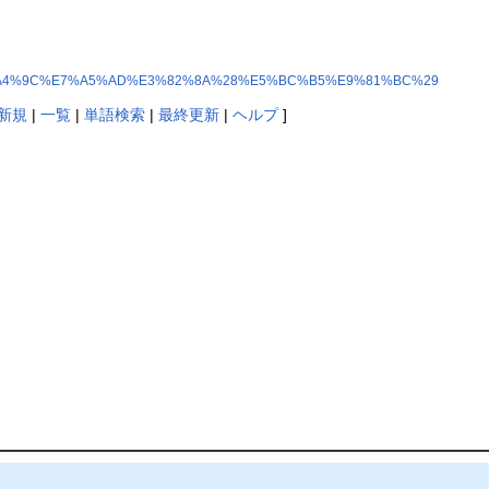
%8F%E5%A4%9C%E7%A5%AD%E3%82%8A%28%E5%BC%B5%E9%81%BC%29
新規
|
一覧
|
単語検索
|
最終更新
|
ヘルプ
]