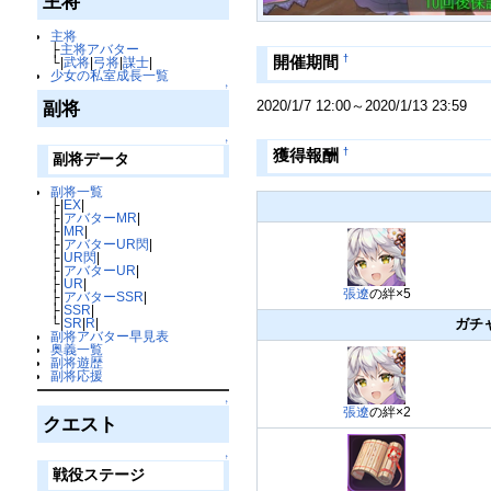
主将
主将
├
主将アバター
†
開催期間
└|
武将
|
弓将
|
謀士
|
少女の私室成長一覧
↑
2020/1/7 12:00～2020/1/13 23:59
副将
↑
†
獲得報酬
副将データ
副将一覧
├|
EX
|
├|
アバターMR
|
├|
MR
|
├|
アバターUR閃
|
├|
UR閃
|
├|
アバターUR
|
├|
UR
|
張遼
の絆×5
├|
アバターSSR
|
├|
SSR
|
ガチ
└|
SR
|
R
|
副将アバター早見表
奥義一覧
副将遊歴
副将応援
↑
張遼
の絆×2
クエスト
↑
戦役ステージ