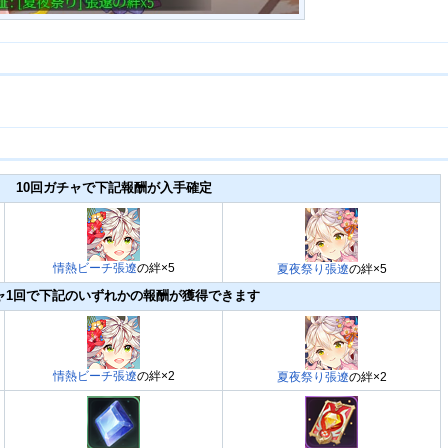
10回ガチャで下記報酬が入手確定
情熱ビーチ張遼
の絆×5
夏夜祭り張遼
の絆×5
ャ1回で下記のいずれかの報酬が獲得できます
情熱ビーチ張遼
の絆×2
夏夜祭り張遼
の絆×2