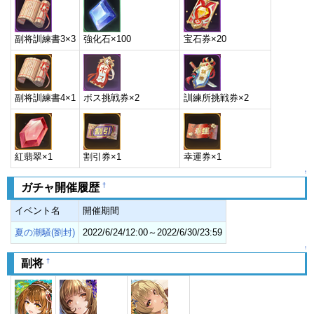
副将訓練書3×3
強化石×100
宝石券×20
副将訓練書4×1
ボス挑戦券×2
訓練所挑戦券×2
紅翡翠×1
割引券×1
幸運券×1
↑
†
ガチャ開催履歴
イベント名
開催期間
夏の潮騒(劉封)
2022/6/24/12:00～2022/6/30/23:59
↑
†
副将