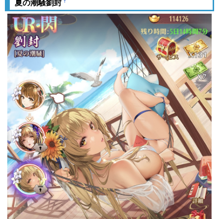
†
夏の潮騒劉封