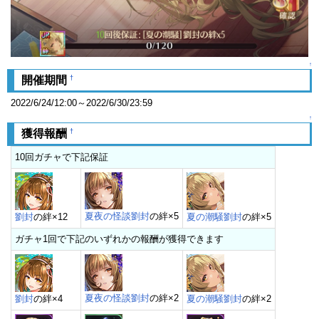
↑
†
開催期間
2022/6/24/12:00～2022/6/30/23:59
↑
†
獲得報酬
10回ガチャで下記保証
夏夜の怪談劉封
の絆×5
劉封
の絆×12
夏の潮騒劉封
の絆×5
ガチャ1回で下記のいずれかの報酬が獲得できます
夏夜の怪談劉封
の絆×2
劉封
の絆×4
夏の潮騒劉封
の絆×2