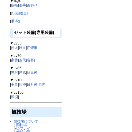
▼防具
|
指輪
|
篭手
|
首飾り
|
|
兜
|
鎧
|
腰当
|
|
帯
|
靴
|
↑
セット装備(専用装備)
▼Lv55
|
烈火
|
鉄血
|
四聖獣
|
▼Lv70
|
豪勇
|
蒼天
|
名将
|
▼Lv85
|
無尽
|
終焉
|
闘鬼神
|
▼Lv100
|
王者
|
龍神
|
日月神
|
混沌
|
▼Lv150
|
深淵
|
↑
競技場
競技場について
├
闘技場
├
姫プレイ
├
傾城の戦い