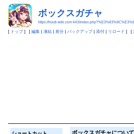
ボックスガチャ
https://houti-wiki.com:443/index.php?%E3%83
[
トップ
] [
編集
|
凍結
|
差分
|
バックアップ
|
添付
|
リロード
] [
ボックスガチャについ
ショートカット