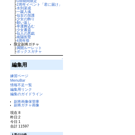
├
GW期間限定
├
2周年イベント「君に届け」
├
水到渠成
├
一蹴入魂
├
仙女の加護
├
少女の飾り
├
願い返し
├
幸運舞込む
├
少女書斎
├
仙人の悪戯
├
南陽医聖
├
4周年祭
限定副将ガチャ
├
満開ルーレット
├
ボックスガチャ
↑
編集用
練習ページ
MenuBar
情報不足一覧
編集用リンク
編集のガイドライン
副将画像保管庫
副将ガチャ画像
現在 8
昨日:2
今日 1
合計 11597
人気の10件