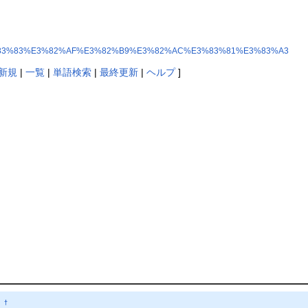
%9C%E3%83%83%E3%82%AF%E3%82%B9%E3%82%AC%E3%83%81%E3%83%A3
新規
|
一覧
|
単語検索
|
最終更新
|
ヘルプ
]
て
†