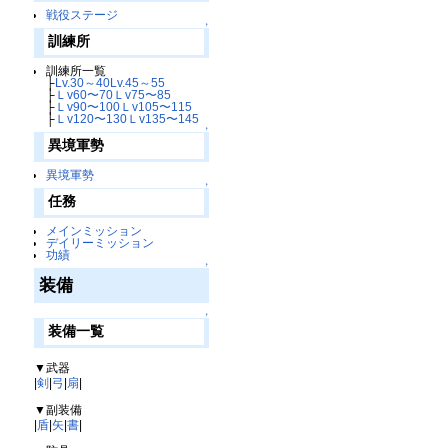
戦役ステージ
↑
訓練所
訓練所一覧
├
Lv.30～40
Lv.45～55
├
Ｌv60〜70
Ｌv75〜85
├
Ｌv90〜100
Ｌv105〜115
├
Ｌv120〜130
Ｌv135〜145
↑
異境軍勢
異境軍勢
↑
任務
メインミッション
デイリーミッション
功績
↑
装備
↑
装備一覧
▼武器
|
剣
|
弓
|
扇
|
▼副装備
|
盾
|
矢
|
書
|