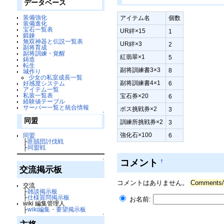
データベース
装備強化
アイテム名
個数
装備進化
宝石一覧表
UR絆×15
1
鍛錬
無双神器と伝説一覧表
UR絆×3
2
副将育成
副将訓練・覚醒
紅翡翠×1
5
鋳造
転生
副将訓練書3×3
8
城作り
少女の私室成長一覧
副将訓練書4×1
好感度システム
6
アイテム一覧
私装一覧表
宝石券×20
6
経験値テーブル
サーバー一覧と統合情報
ボス挑戦券×2
3
↑
同盟
訓練所挑戦券×2
3
強化石×100
同盟
6
├
匪賊団討伐戦
├
同盟戦
コメント
↑
†
交流掲示板
コメントはありません。
Commen
交流
├
雑談掲示板
├
仕様質問掲示板
お名前:
wiki 編集管理人
├
wiki編集・要望掲示板
↑