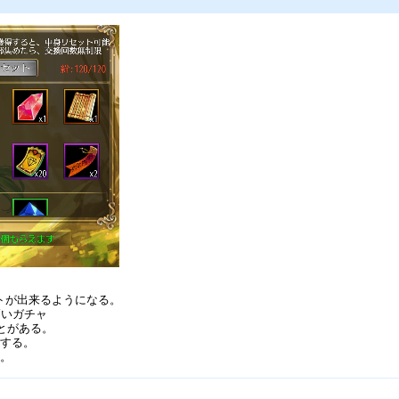
。
ットが出来るようになる。
高いガチャ
ことがある。
トする。
る。