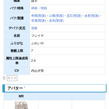
職業
謀士
バフ:特殊
神衹
・
情熱
奇羈(聖護)
・
心曜(聖護)
・
霊応(聖護)
・
血誓(聖護)
・
バフ:聖護
幸運(聖護)
・
皮肉(聖護)
デバフ:災厄
逆睹
名前
フレイヤ
ふりがな
ふれいや
覚醒上限
7
属性上限値成長
2.4
率
CV
内山夕実
ボイス
+
↑
†
アバター
MR