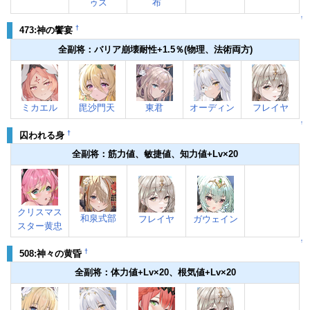
ゥス
布
↑
†
473:神の饗宴
全副将：バリア崩壊耐性+1.5％(物理、法術両方)
ミカエル
毘沙門天
東君
オーディン
フレイヤ
↑
†
囚われる身
全副将：筋力値、敏捷値、知力値+Lv×20
クリスマス
和泉式部
フレイヤ
ガウェイン
スター黄忠
↑
†
508:神々の黄昏
全副将：体力値+Lv×20、根気値+Lv×20