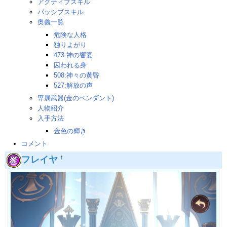
アクティブスキル
パッシブスキル
奥義一覧
危険な人格
独りよがり
473:神の饗宴
囚われる身
508:神々の黄昏
527:解放の声
専属武器(金のペンダント)
人物紹介
入手方法
金色の輝き
コメント
フレイヤ
†