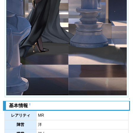
↑
†
基本情報
レアリティ
MR
陣営
洋