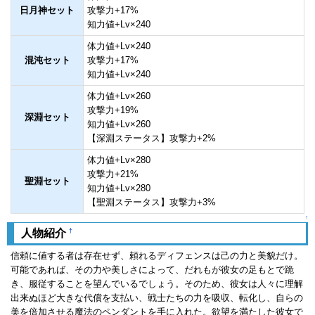
日月神セット
攻撃力+17%
知力値+Lv×240
体力値+Lv×240
混沌セット
攻撃力+17%
知力値+Lv×240
体力値+Lv×260
攻撃力+19%
深淵セット
知力値+Lv×260
【深淵ステータス】攻撃力+2%
体力値+Lv×280
攻撃力+21%
聖淵セット
知力値+Lv×280
【聖淵ステータス】攻撃力+3%
↑
†
人物紹介
信頼に値する者は存在せず、頼れるディフェンスは己の力と美貌だけ。
可能であれば、その力や美しさによって、だれもが彼女の足もとで跪
き、服従することを望んでいるでしょう。そのため、彼女は人々に理解
出来ぬほど大きな代償を支払い、戦士たちの力を吸収、転化し、自らの
美を倍加させる魔法のペンダントを手に入れた。欲望を満たした彼女で