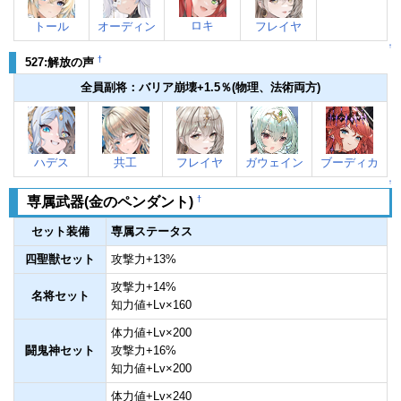
ロキ
トール
オーディン
フレイヤ
↑
†
527:解放の声
全員副将：バリア崩壊+1.5％(物理、法術両方)
ハデス
共工
フレイヤ
ガウェイン
ブーディカ
↑
†
専属武器(金のペンダント)
セット装備
専属ステータス
四聖獣セット
攻撃力+13%
攻撃力+14%
名将セット
知力値+Lv×160
体力値+Lv×200
闘鬼神セット
攻撃力+16%
知力値+Lv×200
体力値+Lv×240