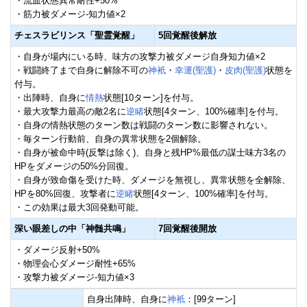
・流血状態異常耐性+50%
・筋力被ダメージ-知力値×2
チェスラビリンス「聖霊覚醒」
5回覚醒後解放
・自身が場内にいる時、味方の攻撃力被ダメージ自身知力値×2
・戦闘終了まで自身に解除不可の
神衹
・
幸運(聖護)
・
皮肉(聖護)
状態を
付与。
・出陣時、自身に
情熱
状態[10ターン]を付与。
・最大攻撃力最高の敵2名に
逆睹
状態[4ターン、100%確率]を付与。
・自身の情熱状態のターン数は戦闘のターン数に影響されない。
・毎ターン行動前、自身の異常状態を2個解除。
・自身が被命中時(反撃は除く)、自身と残HP%最低の謀士味方3名の
HPをダメージの50%分回復。
・自身が致命傷を受けた時、ダメージを無視し、異常状態を全解除、
HPを80%回復、攻撃者に
逆睹
状態[4ターン、100%確率]を付与。
・この効果は最大3回発動可能。
深い眼差しの中「神髄共鳴」
7回覚醒後開放
・ダメージ反射+50%
・物理会心ダメージ耐性+65%
・攻撃力被ダメージ-知力値×3
自身出陣時、自身に
神衹
：[99ターン]