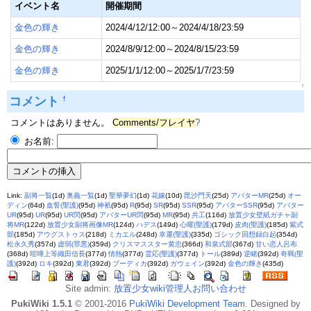
イベント名
開催期間
金色の輝き
2024/4/12/12:00～2024/4/18/23:59
金色の輝き
2024/8/9/12:00～2024/8/15/23:59
金色の輝き
2025/1/1/12:00～2025/1/7/23:59
↑
コメント
†
コメントはありません。
Comments/フレイヤ
?
お名前:
Link:
副将一覧
(1d)
奥義一覧
(1d)
聖華夢幻
(1d)
花嫁
(10d)
毘沙門天
(25d)
アバターMR
(25d)
オー
ディン
(64d)
血誓(聖護)
(95d)
神衹
(95d)
R
(95d)
SR
(95d)
SSR
(95d)
アバターSSR
(95d)
アバター
UR
(95d)
UR
(95d)
UR閃
(95d)
アバターUR閃
(95d)
MR
(95d)
共工
(116d)
放置少女壁紙ガチャ副
将MR
(122d)
放置少女副将画像MR
(124d)
ハデス
(149d)
心曜(聖護)
(179d)
皮肉(聖護)
(185d)
紫式
部
(185d)
アウグストゥス
(218d)
ミカエル
(248d)
幸運(聖護)
(335d)
ゴシック回想録白起
(354d)
松永久秀
(357d)
虚弱(罪悪)
(359d)
クリスマススター黄忠
(366d)
和泉式部
(367d)
甘い恋人呂布
(368d)
喧嘩上等織田信長
(377d)
情熱
(377d)
霊応(聖護)
(377d)
トール
(389d)
逆睹
(392d)
奇羈(聖
護)
(392d)
ロキ
(392d)
東君
(392d)
ブーディカ
(392d)
ガウェイン
(392d)
金色の輝き
(435d)
Site admin:
放置少女wiki管理人お問い合わせ
PukiWiki 1.5.1
© 2001-2016
PukiWiki Development Team
. Designed by