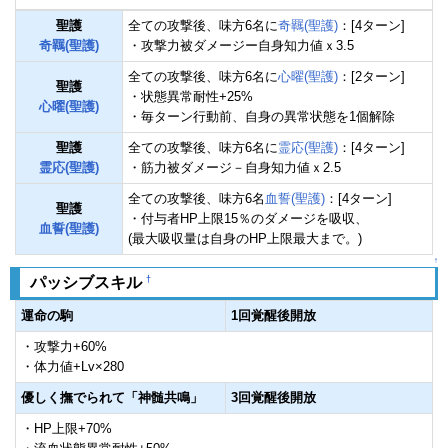
聖護
全ての攻撃後、味方6名に
奇羈(聖護)
：[4ターン]
奇羈(聖護)
・攻撃力被ダメージー自身知力値ｘ3.5
全ての攻撃後、味方6名に
心曜(聖護)
：[2ターン]
聖護
・状態異常耐性+25%
心曜(聖護)
・毎ターン行動前、自身の異常状態を1個解除
聖護
全ての攻撃後、味方6名に
霊応(聖護)
：[4ターン]
霊応(聖護)
・筋力被ダメージ－自身知力値ｘ2.5
全ての攻撃後、味方6名
血誓(聖護)
：[4ターン]
聖護
・付与者HP上限15％のダメージを吸収、
血誓(聖護)
(最大吸収量は自身のHP上限最大まで。)
↑
†
パッシブスキル
運命の駒
1回覚醒後開放
・攻撃力+60%
・体力値+Lv×280
優しく撫でられて「神髄共鳴」
3回覚醒後開放
・HP上限+70%