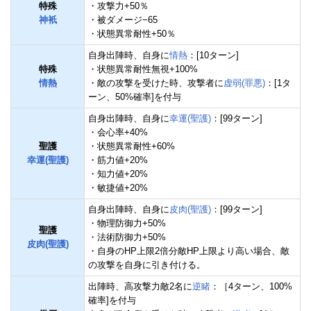
特殊
・攻撃力+50％
神衹
・被ダメージ−65
・状態異常耐性+50％
自身出陣時、自身に
情熱
：[10ターン]
特殊
・状態異常耐性無視+100%
情熱
・敵の攻撃を受けた時、攻撃者に
虚弱(罪悪)
：[1タ
ーン、50%確率]を付与
自身出陣時、自身に
幸運(聖護)
：[99ターン]
・会心率+40%
聖護
・状態異常耐性+60%
幸運(聖護)
・筋力値+20%
・知力値+20%
・敏捷値+20%
自身出陣時、自身に
皮肉(聖護)
：[99ターン]
・物理防御力+50%
聖護
・法術防御力+50%
皮肉(聖護)
・自身のHP上限2倍分敵HP上限より高い場合、敵
の攻撃を自身に引き付ける。
出陣時、高攻撃力敵2名に
逆睹
：［4ターン、100%
確率]を付与