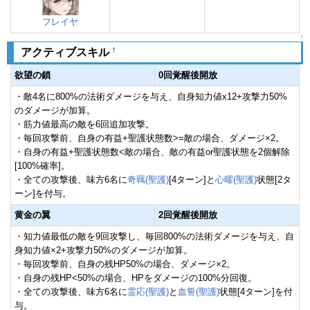
フレイヤ
↑
†
アクティブスキル
欲望の鎖
0回覚醒後開放
・敵4名に800%の法術ダメージを与え、自身知力値x12+攻撃力50%
のダメージが加算。
・筋力値最高の敵を6回追加攻撃。
・毎回攻撃前、自身の有益+聖護状態数>=敵の場合、ダメージ×2。
・自身の有益+聖護状態数<敵の場合、敵の有益or聖護状態を2個解除
[100%確率]。
・全ての攻撃後、味方6名に
奇羈(聖護)
[4ターン]と
心曜(聖護)
状態[2タ
ーン]を付与。
黄金の翼
2回覚醒後開放
・知力値最低の敵を9回攻撃し、毎回800%の法術ダメージを与え、自
身知力値×2+攻撃力50%のダメージが加算。
・毎回攻撃前、自身の残HP50%の場合、ダメージ×2。
・自身の残HP<50%の場合、HPをダメージの100%分回復。
・全ての攻撃後、味方6名に
霊応(聖護)
と
血誓(聖護)
状態[4ターン]を付
与。