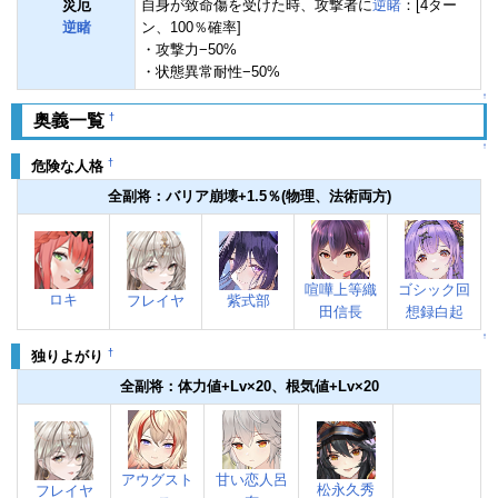
災厄
自身が致命傷を受けた時、攻撃者に
逆睹
：[4ター
逆睹
ン、100％確率]
・攻撃力−50%
・状態異常耐性−50%
↑
†
奥義一覧
↑
†
危険な人格
全副将：バリア崩壊+1.5％(物理、法術両方)
喧嘩上等織
ゴシック回
ロキ
フレイヤ
紫式部
田信長
想録白起
↑
†
独りよがり
全副将：体力値+Lv×20、根気値+Lv×20
アウグスト
甘い恋人呂
松永久秀
フレイヤ