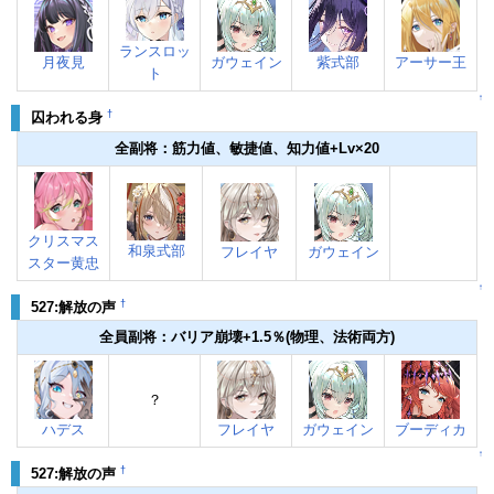
ランスロッ
月夜見
ガウェイン
紫式部
アーサー王
ト
↑
†
囚われる身
全副将：筋力値、敏捷値、知力値+Lv×20
クリスマス
和泉式部
フレイヤ
ガウェイン
スター黄忠
↑
†
527:解放の声
全員副将：バリア崩壊+1.5％(物理、法術両方)
？
ハデス
フレイヤ
ガウェイン
ブーディカ
↑
†
527:解放の声