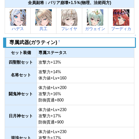
全員副将：バリア崩壊+1.5％(物理、法術両方)
ハデス
共工
フレイヤ
ガウェイン
ブーディカ
↑
†
専属武器(ガラティン)
セット装備
専属ステータス
四聖獣セット
攻撃力+13%
攻撃力+14%
名将セット
体力値+Lv×160
体力値+Lv×200
闘鬼神セット
攻撃力+16%
防御貫通+800
体力値+Lv×230
日月神セット
攻撃力+17%
防御貫通+900
体力値+Lv×230
混沌セット
攻撃力+17%