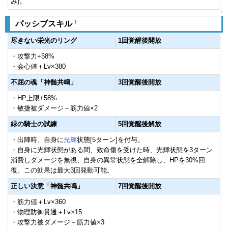
み)。
↑
†
パッシブスキル
尽きない栄光のリング
1回覚醒後開放
・攻撃力+58%
・会心値＋Lv×380
不屈の魂「神髄共鳴」
3回覚醒後開放
・HP上限+58%
・敏捷被ダメージ－筋力値×2
緑の騎士の試練
5回覚醒後解放
・出陣時、自身に
光輝
状態[5ターン]を付与。
・自身に光輝状態がある間、致命傷を受けた時、光輝状態を3ターン
消費しダメージを無視、自身の異常状態を全解除し、HPを30%回
復。この効果は最大3回発動可能。
正しい決意「神髄共鳴」
7回覚醒後開放
・筋力値＋Lv×360
・物理防御貫通＋Lv×15
・攻撃力被ダメージ－筋力値×3