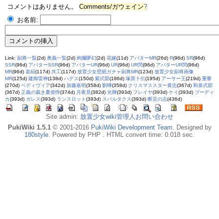
コメントはありません。
Comments/ガウェイン
?
お名前:
Link:
副将一覧
(2d)
奥義一覧
(2d)
絢爛夢幻
(2d)
花嫁
(11d)
アバターMR
(26d)
R
(96d)
SR
(96d)
SSR
(96d)
アバターSSR
(96d)
アバターUR
(96d)
UR
(96d)
UR閃
(96d)
アバターUR閃
(96d)
MR
(96d)
袁紹
(117d)
共工
(117d)
放置少女壁紙ガチャ副将MR
(123d)
放置少女副将画像
MR
(125d)
建御雷神
(138d)
ハデス
(150d)
紫式部
(186d)
塚原卜伝
(195d)
アーサー王
(219d)
重黎
(270d)
ベディヴィア
(342d)
加藤嘉明
(358d)
劉曄
(358d)
クリスマススター黄忠
(367d)
和泉式部
(367d)
正義の裁き夏侯惇
(374d)
月夜見
(382d)
光輝
(393d)
フレイヤ
(393d)
ケイ
(393d)
ブーディ
カ
(393d)
ガレス
(393d)
ランスロット
(393d)
スパルタクス
(393d)
断災の志
(436d)
Site admin:
放置少女wiki管理人お問い合わせ
PukiWiki 1.5.1
© 2001-2016
PukiWiki Development Team
. Designed by
180style
. Powered by PHP . HTML convert time: 0.018 sec.