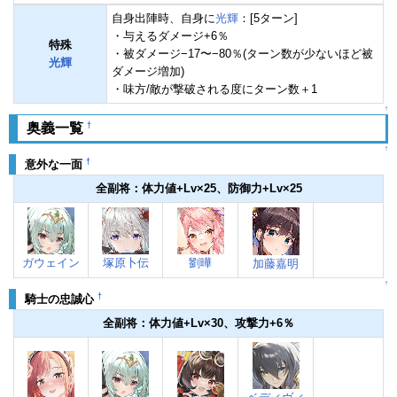
自身出陣時、自身に
光輝
：[5ターン]
・与えるダメージ+6％
特殊
・被ダメージ−17〜−80％(ターン数が少ないほど被
光輝
ダメージ増加)
・味方/敵が撃破される度にターン数＋1
↑
†
奥義一覧
↑
†
意外な一面
全副将：体力値+Lv×25、防御力+Lv×25
ガウェイン
塚原卜伝
劉曄
加藤嘉明
↑
†
騎士の忠誠心
全副将：体力値+Lv×30、攻撃力+6％