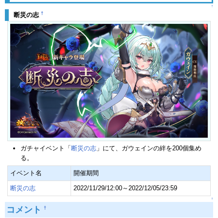
↑
†
断災の志
ガチャイベント「
断災の志
」にて、ガウェインの絆を200個集め
る。
イベント名
開催期間
断災の志
2022/11/29/12:00～2022/12/05/23:59
↑
コメント
†