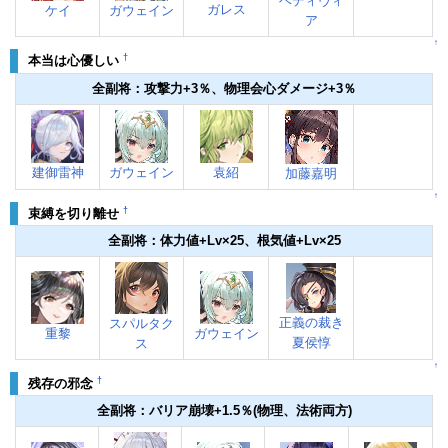
ベディヴィ
ガレス
ケイ
ガウェイン
ア
↑
†
本当は心優しい
全副将：攻撃力+3％、物理会心ダメージ+3％
建御雷神
ガウェイン
袁紹
加藤嘉明
↑
†
束縛を切り離せ
全副将：体力値+Lv×25、根気値+Lv×25
正義の裁き
スパルタク
重黎
ガウェイン
夏侯惇
ス
↑
†
残存の邪念
全副将：バリア崩壊+1.5％(物理、法術両方)