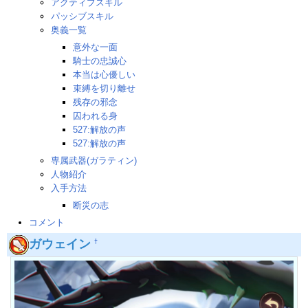
アクティブスキル
パッシブスキル
奥義一覧
意外な一面
騎士の忠誠心
本当は心優しい
束縛を切り離せ
残存の邪念
囚われる身
527:解放の声
527:解放の声
専属武器(ガラティン)
人物紹介
入手方法
断災の志
コメント
ガウェイン
†