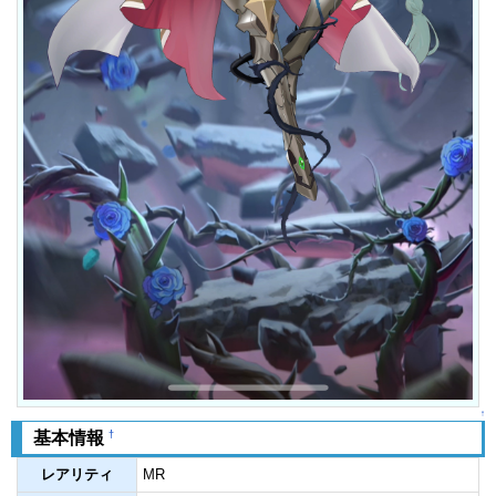
↑
†
基本情報
レアリティ
MR