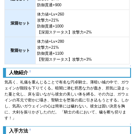
防御貫通+900
体力値+Lv×260
攻撃力+21%
深淵セット
防御貫通+1000
【深淵ステータス】攻撃力+2%
体力値+Lv×280
攻撃力+21%
聖淵セット
防御貫通+1100
【聖淵ステータス】攻撃力+3%
↑
†
人物紹介
気高く、礼儀を重んじることで有名な円卓騎士。薄暗い城の中で、ガウ
ェインが階段を下りてくる。暗闇に潜む邪悪な力が蠢き、邪気に染まっ
た蔓と化し、床を這いながら彼女の美しい体を縛る。その力は、ガウェ
インの耳元で密かに囁き、聖騎士を堕落の底に引き込もうとする。しか
し、気高いガウェインの心は簡単には穢れない。彼女は固い決意を胸
に、大剣を振りかざしたのだ。 「騎士の名において、穢を断ち切りま
す！」
↑
†
入手方法