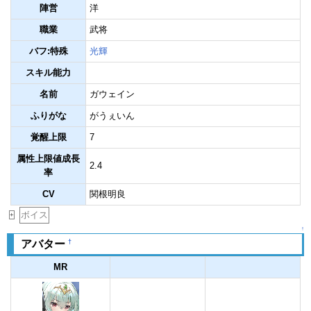
陣営
洋
職業
武将
バフ:特殊
光輝
スキル能力
名前
ガウェイン
ふりがな
がうぇいん
覚醒上限
7
属性上限値成長
2.4
率
CV
関根明良
ボイス
+
↑
†
アバター
MR