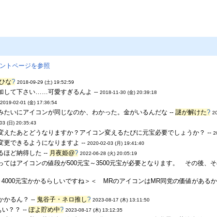
ントページを参照
ひな
?
2018-09-29 (土) 19:52:59
して下さい……可愛すぎるんよ --
2018-11-30 (金) 20:39:18
2019-02-01 (金) 17:36:54
みたいにアイコンが同じなのか、わかった。金がいるんだな --
謎が解けた
?
2
03 (日) 20:35:43
変えたあとどうなりますか？アイコン変えるたびに元宝必要でしょうか？ --
2
更できるようになりますよ --
2020-02-03 (月) 19:41:40
ほど納得した --
月夜姫@
?
2022-06-28 (火) 20:05:19
てはアイコンの値段が500元宝～3500元宝が必要となります。 その後、そ
～4000元宝かかるらしいですね＞＜ MRのアイコンはMR同党の価値があるから
かるん？ --
鬼谷子・ネロ推し
?
2023-08-17 (木) 13:11:50
い？？ --
ぽよ貯め中
?
2023-08-17 (木) 13:12:35