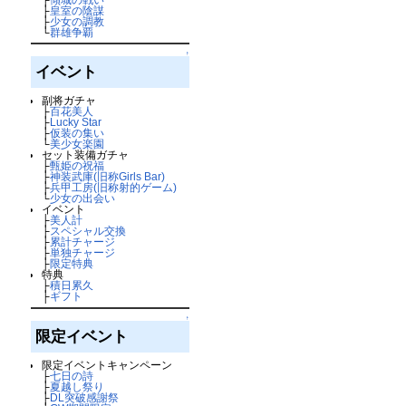
├
皇室の陰謀
├
少女の調教
└
群雄争覇
↑
イベント
副将ガチャ
├
百花美人
├
Lucky Star
├
仮装の集い
└
美少女楽園
セット装備ガチャ
├
甄姫の祝福
├
神装武庫(旧称Girls Bar)
├
兵甲工房(旧称射的ゲーム)
└
少女の出会い
イベント
├
美人計
├
スペシャル交換
├
累計チャージ
├
単独チャージ
├
限定特典
特典
├
積日累久
├
ギフト
↑
限定イベント
限定イベントキャンペーン
├
七日の詩
├
夏越し祭り
├
DL突破感謝祭