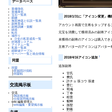
データベース
装備強化
装備進化
宝石一覧表
2018/1/31に「アイコン変更
鍛錬
無双神器と伝説一覧表
副将育成
アカウント画面で主将をタップする
副将訓練・覚醒
鋳造
元宝を消費して獲得済みの副将アイ
転生
城作り
少女の私室成長一覧
未獲得の副将のアイコンは購入でき
好感度システム
アイテム一覧
主将アバターのアイコンはアバター
私装一覧表
経験値テーブル
サーバー一覧と統合情報
†
↑
2018/4/16アイコン追加
同盟
追加副将
同盟
├
匪賊団討伐戦
甘氏
├
同盟戦
樊氏
↑
許チョ 張コウ 張遼
交流掲示板
曹仁
荀彧
交流
丁奉
├
雑談掲示板
程普
├
仕様質問掲示板
貂蝉
wiki 編集管理人
├
wiki編集・要望掲示板
孫堅
↑
劉備