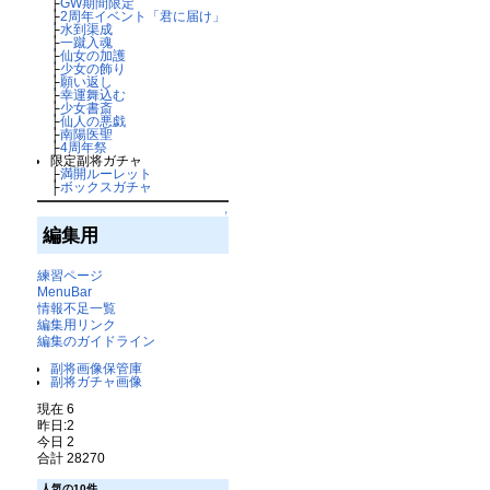
├
GW期間限定
├
2周年イベント「君に届け」
├
水到渠成
├
一蹴入魂
├
仙女の加護
├
少女の飾り
├
願い返し
├
幸運舞込む
├
少女書斎
├
仙人の悪戯
├
南陽医聖
├
4周年祭
限定副将ガチャ
├
満開ルーレット
├
ボックスガチャ
↑
編集用
練習ページ
MenuBar
情報不足一覧
編集用リンク
編集のガイドライン
副将画像保管庫
副将ガチャ画像
現在 6
昨日:2
今日 2
合計 28270
人気の10件