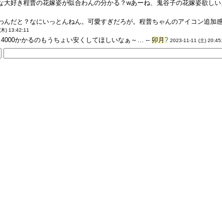
な大好き程普の花嫁姿が似合わんの分かる？wあーね、鬼谷子の花嫁姿欲しいよ
わんだと？なにいっとんねん。可愛すぎだろが。程普ちゃんのアイコン追加感謝
(木) 13:42:11
4000かかるのもうちょい安くしてほしいなぁ～… --
卯月
?
2023-11-11 (土) 20:45