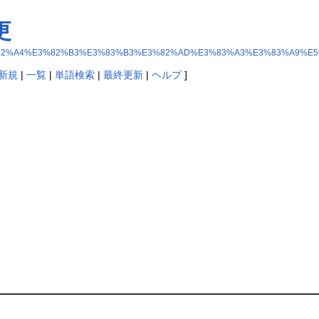
更
82%A2%E3%82%A4%E3%82%B3%E3%83%B3%E3%82%AD%E3%83%A3%E3%83%A
新規
|
一覧
|
単語検索
|
最終更新
|
ヘルプ
]