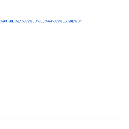
9%E5%90%8D%E5%89%8D%E5%A4%89%E6%9B%B4