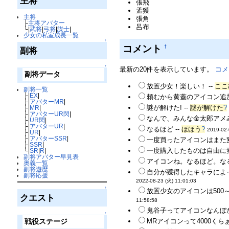
主将
張飛
孟獲
主将
張角
├
主将アバター
呂布
└|
武将
|
弓将
|
謀士
|
少女の私室成長一覧
↑
コメント
†
副将
↑
最新の20件を表示しています。
コメ
副将データ
放置少女！楽しい！ --
ここ
副将一覧
├|
EX
|
頼むから黄蓋のアイコン追加
├|
アバターMR
|
謎が解けた! --
謎が解けた
?
├|
MR
|
├|
アバターUR閃
|
なんで、みんな金太郎アメ
├|
UR閃
|
├|
アバターUR
|
なるほど --
ほほう
?
2019-02-
├|
UR
|
├|
アバターSSR
|
一度買ったアイコンはまた
├|
SSR
|
一度購入したものは自由に変
└|
SR
|
R
|
副将アバター早見表
アイコンね。なるほど。なる
奥義一覧
副将遊歴
自分が獲得したキャラによっ
副将応援
2022-08-23 (火) 11:01:03
↑
放置少女のアイコンは500
クエスト
11:58:58
鬼谷子ってアイコンなんぼか
↑
MRアイコンって4000くらぁ
戦役ステージ