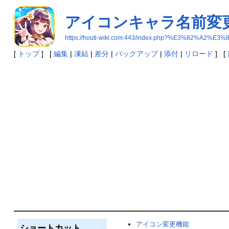
アイコンキャラ名前変
https://houti-wiki.com:443/index.php?%E3%
[
トップ
] [
編集
|
凍結
|
差分
|
バックアップ
|
添付
|
リロード
] [
アイコン変更機能
ショートカット