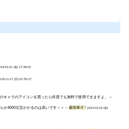
↑
019-02-01 (金) 17:38:02
019-11-17 (日) 01:50:27
のキャラのアイコンを買ったら何度でも無料で使用できますよ。 --
か4000元宝かかるのは高いです＞＜ --
霧雨霽月
?
2023-02-24 (金)