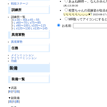
あぁね納得～。なんかみん
戦役ステージ
(木) 13:39:30
↑
訓練所
程普ちゃんの花嫁姿が似合
いいいいいぃぃぃ♥
?
2023-08-17 
訓練所一覧
MR取ってアイコンにすると
├
Lv.30～40
Lv.45～55
├
Ｌv60〜70
Ｌv75〜85
├
Ｌv90〜100
Ｌv105〜115
お名前:
├
Ｌv120〜130
Ｌv135〜145
↑
異境軍勢
異境軍勢
↑
任務
メインミッション
デイリーミッション
功績
↑
装備
↑
装備一覧
▼武器
|
剣
|
弓
|
扇
|
▼副装備
|
盾
|
矢
|
書
|