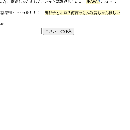
な。虞姫ちゃんえちえちだから花嫁姿欲しいw --
JPAPA
?
2023-08-17
感謝～～～♥❁！！！ --
鬼谷子とネロ？何言っとん程普ちゃん推しい
:20