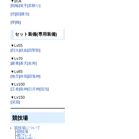
▼防具
|
指輪
|
篭手
|
首飾り
|
|
兜
|
鎧
|
腰当
|
|
帯
|
靴
|
↑
セット装備(専用装備)
▼Lv55
|
烈火
|
鉄血
|
四聖獣
|
▼Lv70
|
豪勇
|
蒼天
|
名将
|
▼Lv85
|
無尽
|
終焉
|
闘鬼神
|
▼Lv100
|
王者
|
龍神
|
日月神
|
混沌
|
▼Lv150
|
深淵
|
↑
競技場
競技場について
├
闘技場
├
姫プレイ
├
傾城の戦い