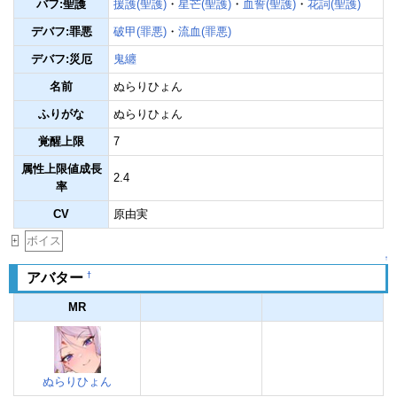
バフ:聖護
援護(聖護)
・
星芒(聖護)
・
血誓(聖護)
・
花詞(聖護)
デバフ:罪悪
破甲(罪悪)
・
流血(罪悪)
デバフ:災厄
鬼纏
名前
ぬらりひょん
ふりがな
ぬらりひょん
覚醒上限
7
属性上限値成長
2.4
率
CV
原由実
ボイス
+
↑
†
アバター
MR
ぬらりひょん