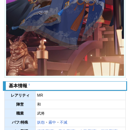
↑
†
基本情報
レアリティ
MR
陣営
和
職業
武将
バフ:特殊
妖怨
・
霧中
・
不滅