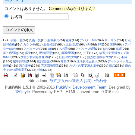
コメントはありません。
Comments/ぬらりひょん
?
お名前:
Link:
副将一覧
(2d)
奥義一覧
(2d)
聖華夢幻
(2d)
花嫁
(11d)
アバターMR
(26d)
マーリン
(65d)
野点
日和孫権
(81d)
カグツチ
(81d)
血誓(聖護)
(96d)
流血(罪悪)
(96d)
R
(96d)
SR
(96d)
SSR
(96d)
アバ
ターSSR
(96d)
アバターUR
(96d)
UR
(96d)
UR閃
(96d)
アバターUR閃
(96d)
MR
(96d)
鬼纏
(96d)
星芒(聖護)
(96d)
霧中
(96d)
燃焼(罪悪)
(96d)
援護(聖護)
(96d)
共工
(117d)
放置少女壁紙ガチャ副
将MR
(123d)
放置少女副将画像MR
(125d)
妖怪の総大将
(145d)
熱烈な視線張コウ
(180d)
不滅
(186d)
破甲(罪悪)
(186d)
花詞(聖護)
(186d)
韓非
(219d)
江淮夜泊王貴人
(303d)
デートタイム最上
義光
(342d)
酒呑童子
(354d)
雲裳霜映楽進
(368d)
カジノの饗宴茨木童子
(369d)
妖怨
(373d)
雨の
中で待つ座敷童子
(373d)
封魂
(393d)
Site admin:
放置少女wiki管理人お問い合わせ
PukiWiki 1.5.1
© 2001-2016
PukiWiki Development Team
. Designed by
180style
. Powered by PHP . HTML convert time: 0.016 sec.