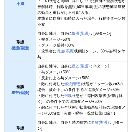
・この状態と同時に存在していた自身の聖護状態が
不滅
被解除時、解除を無視[50%確率](他の状態解除無視
の効果と重ねがけ不可)に入る。
攻撃者に自身行動時に入った場合、行動後ターン数
不変
自身出陣時、自身に
援護(聖護)
：[99ターン]
・被ダメージ−50％
聖護
・ダメージ反射+80％
援護(聖護)
・攻撃者に
流血(罪悪)
状態[1ターン、50％確率]を付
与
自身出陣時、自身に
星芒(聖護)
：[4ターン]
・与ダメージ+50%
・反射による与ダメージ+50%
・敵に付与した
燃焼(罪悪)
状態が「ターン数>=3の
聖護
場合、被命中」の条件下での追加ダメージ+50%
星芒(聖護)
・敵に付与した
封魂
状態が「毎回攻撃後(反撃は除
く)」の条件下での追加ダメージ+50%
・敵に付与した全状態が状態効果集計時の追加ダメ
ージ+50%(毒・火傷・呪持・呪禁状態は除く)
自身出陣時、自身と隣の味方に
血誓(聖護)
：[4ター
聖護
ン]