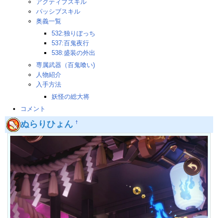
アクティブスキル
パッシブスキル
奥義一覧
532:独りぼっち
537:百鬼夜行
538:盛装の外出
専属武器（百鬼喰い)
人物紹介
入手方法
妖怪の総大将
コメント
ぬらりひょん
†