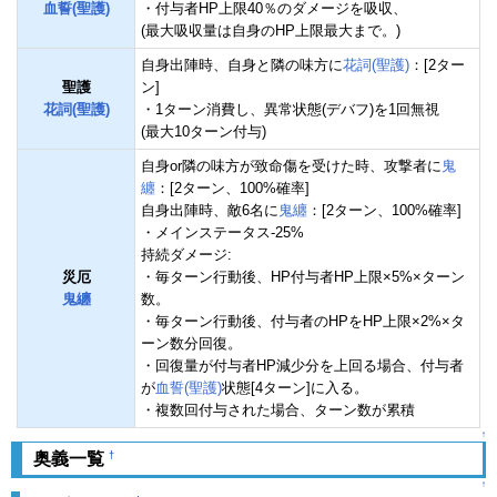
血誓(聖護)
・付与者HP上限40％のダメージを吸収、
(最大吸収量は自身のHP上限最大まで。)
自身出陣時、自身と隣の味方に
花詞(聖護)
：[2ター
聖護
ン]
花詞(聖護)
・1ターン消費し、異常状態(デバフ)を1回無視
(最大10ターン付与)
自身or隣の味方が致命傷を受けた時、攻撃者に
鬼
纏
：[2ターン、100%確率]
自身出陣時、敵6名に
鬼纏
：[2ターン、100%確率]
・メインステータス-25%
持続ダメージ:
災厄
・毎ターン行動後、HP付与者HP上限×5%×ターン
鬼纏
数。
・毎ターン行動後、付与者のHPをHP上限×2%×タ
ーン数分回復。
・回復量が付与者HP減少分を上回る場合、付与者
が
血誓(聖護)
状態[4ターン]に入る。
・複数回付与された場合、ターン数が累積
↑
†
奥義一覧
↑