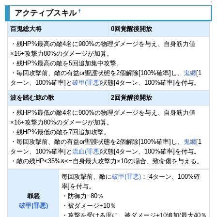
↑
†
アクティブスキル
百鬼総大将
0回覚醒後開放
・残HP%最高の敵4名に900%の物理ダメージを与え、自身筋力値
×16+攻撃力80%のダメージが加算。
・残HP%最高の敵を5回追加集中攻撃。
・毎回攻撃前、敵の有益or聖護状態を2個解除[100%確率]し、
鬼纏
[1
ターン、100%確率]と
破甲(罪悪)
状態[4ターン、100%確率]を付与。
波を踏む鯨の歌
2回覚醒後開放
・残HP%最低の敵4名に900%の物理ダメージを与え、自身筋力値
×16+攻撃力80%のダメージが加算。
・残HP%最低の敵を7回追加攻撃。
・毎回攻撃前、敵の有益or聖護状態を2個解除[100%確率]し、
鬼纏
[1
ターン、100%確率]と
流血(罪悪)
状態[4ターン、100%確率]を付与。
・敵の残HP<35%&<=自身最大攻撃力×10の場合、致命傷を与える。
毎回攻撃前、敵に
破甲(罪悪)
：[4ターン、100%確
率]を付与。
罪悪
・防御力−80％
破甲(罪悪)
・被ダメージ+10％
・攻撃を受ける度に、被ダメージ+10追加(最大40％