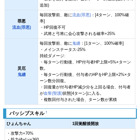
追加)
毎回攻撃前、敵に
流血(罪悪)
：[4ターン、100%確
罪悪
率]
流血(罪悪)
・HP回復不可
・武将と弓将に会心攻撃される確率+25%
毎回攻撃前、敵に
鬼纏
：[1ターン、100%確率]
・メインステータス-25%
持続ダメージ:
・毎ターン行動後、HP付与者HP上限×5%×ターン
災厄
数。
鬼纏
・毎ターン行動後、付与者のHPをHP上限×2%×タ
ーン数分回復。
・回復量が付与者HP減少分を上回る場合、付与者
が
血誓(聖護)
状態[4ターン]に入る。
・複数回付与された場合、ターン数が累積
↑
†
パッシブスキル
ひょんちゃん
1回覚醒後開放
・攻撃力+70%
・筋力値+Lv×360