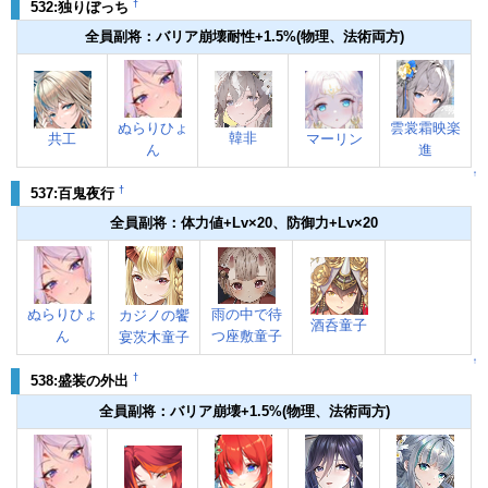
†
532:独りぼっち
全員副将：バリア崩壊耐性+1.5%(物理、法術両方)
ぬらりひょ
雲裳霜映楽
韓非
共工
マーリン
ん
進
↑
†
537:百鬼夜行
全員副将：体力値+Lv×20、防御力+Lv×20
ぬらりひょ
雨の中で待
カジノの饗
酒呑童子
ん
つ座敷童子
宴茨木童子
↑
†
538:盛装の外出
全員副将：バリア崩壊+1.5%(物理、法術両方)