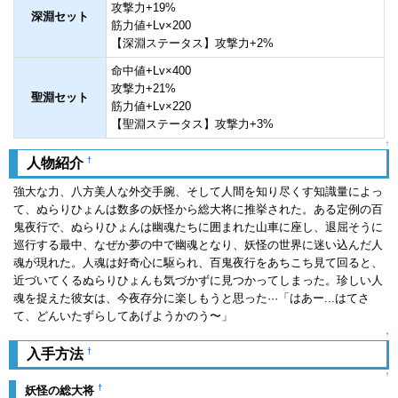
攻撃力+19%
深淵セット
筋力値+Lv×200
【深淵ステータス】攻撃力+2%
命中値+Lv×400
攻撃力+21%
聖淵セット
筋力値+Lv×220
【聖淵ステータス】攻撃力+3%
↑
†
人物紹介
強大な力、八方美人な外交手腕、そして人間を知り尽くす知識量によっ
て、ぬらりひょんは数多の妖怪から総大将に推挙された。ある定例の百
鬼夜行で、ぬらりひょんは幽魂たちに囲まれた山車に座し、退屈そうに
巡行する最中、なぜか夢の中で幽魂となり、妖怪の世界に迷い込んだ人
魂が現れた。人魂は好奇心に駆られ、百鬼夜行をあちこち見て回ると、
近づいてくるぬらりひょんも気づかずに見つかってしまった。珍しい人
魂を捉えた彼女は、今夜存分に楽しもうと思った···「はあー...はてさ
て、どんいたずらしてあげようかのう〜」
↑
†
入手方法
↑
†
妖怪の総大将