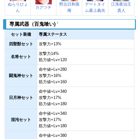
ぬらりひょ
野点日和孫
デートタイ
江淮夜泊王
カグツチ
ん
権
ム最上義光
貴人
↑
†
専属武器（百鬼喰い)
セット装備
専属ステータス
四聖獣セット
攻撃力+13%
攻撃力14%
名将セット
筋力値+Lv×120
命中値+Lv×280
闘鬼神セット
攻撃力+16%
筋力値+Lv×160
命中値+Lv×340
日月神セット
攻撃力+17%
筋力値+Lv×180
命中値+Lv×340
混沌セット
攻撃力+17%
筋力値+Lv×180
命中値+Lv×380