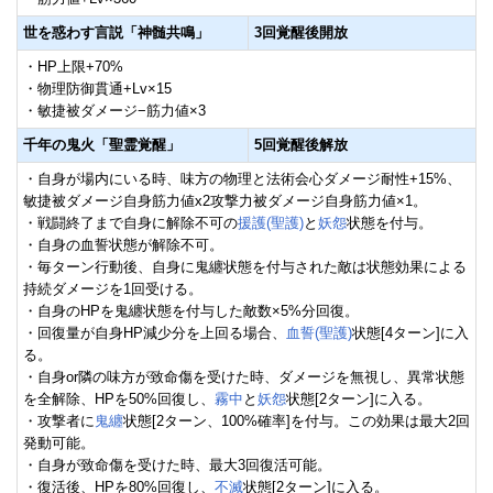
世を惑わす言説「神髄共鳴」
3回覚醒後開放
・HP上限+70%
・物理防御貫通+Lv×15
・敏捷被ダメージ−筋力値×3
千年の鬼火「聖霊覚醒」
5回覚醒後解放
・自身が場内にいる時、味方の物理と法術会心ダメージ耐性+15%、
敏捷被ダメージ自身筋力値x2攻撃力被ダメージ自身筋力値×1。
・戦闘終了まで自身に解除不可の
援護(聖護)
と
妖怨
状態を付与。
・自身の血誓状態が解除不可。
・毎ターン行動後、自身に鬼纏状態を付与された敵は状態効果による
持続ダメージを1回受ける。
・自身のHPを鬼纏状態を付与した敵数×5%分回復。
・回復量が自身HP減少分を上回る場合、
血誓(聖護)
状態[4ターン]に入
る。
・自身or隣の味方が致命傷を受けた時、ダメージを無視し、異常状態
を全解除、HPを50%回復し、
霧中
と
妖怨
状態[2ターン]に入る。
・攻撃者に
鬼纏
状態[2ターン、100%確率]を付与。この効果は最大2回
発動可能。
・自身が致命傷を受けた時、最大3回復活可能。
・復活後、HPを80%回復し、
不滅
状態[2ターン]に入る。