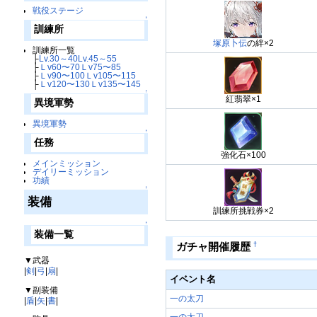
戦役ステージ
↑
訓練所
塚原卜伝
の絆×2
訓練所一覧
├
Lv.30～40
Lv.45～55
├
Ｌv60〜70
Ｌv75〜85
├
Ｌv90〜100
Ｌv105〜115
├
Ｌv120〜130
Ｌv135〜145
↑
紅翡翠×1
異境軍勢
異境軍勢
↑
任務
強化石×100
メインミッション
デイリーミッション
功績
↑
装備
訓練所挑戦券×2
↑
装備一覧
†
ガチャ開催履歴
▼武器
|
剣
|
弓
|
扇
|
イベント名
▼副装備
一の太刀
|
盾
|
矢
|
書
|
一の太刀