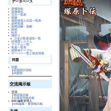
データベース
装備強化
装備進化
宝石一覧表
鍛錬
無双神器と伝説一覧表
副将育成
副将訓練・覚醒
鋳造
転生
城作り
少女の私室成長一覧
好感度システム
アイテム一覧
私装一覧表
経験値テーブル
サーバー一覧と統合情報
↑
同盟
同盟
├
匪賊団討伐戦
├
同盟戦
↑
交流掲示板
交流
├
雑談掲示板
├
仕様質問掲示板
wiki 編集管理人
├
wiki編集・要望掲示板
↑