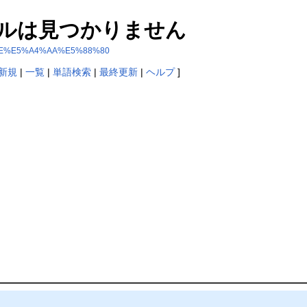
ルは見つかりません
81%AE%E5%A4%AA%E5%88%80
新規
|
一覧
|
単語検索
|
最終更新
|
ヘルプ
]