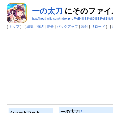
一の太刀
にそのファイ
http://houti-wiki.com/index.php?%E4%B8%80%E3%
[
トップ
] [
編集
|
凍結
|
差分
|
バックアップ
|
添付
|
リロード
] [
一の太刀
†
ショートカット