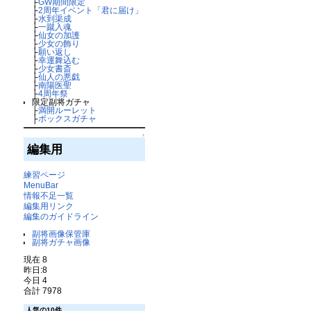
├
GW期間限定
├
2周年イベント「君に届け」
├
水到渠成
├
一蹴入魂
├
仙女の加護
├
少女の飾り
├
願い返し
├
幸運舞込む
├
少女書斎
├
仙人の悪戯
├
南陽医聖
├
4周年祭
限定副将ガチャ
├
満開ルーレット
├
ボックスガチャ
↑
編集用
練習ページ
MenuBar
情報不足一覧
編集用リンク
編集のガイドライン
副将画像保管庫
副将ガチャ画像
現在 8
昨日:8
今日 4
合計 7978
人気の10件