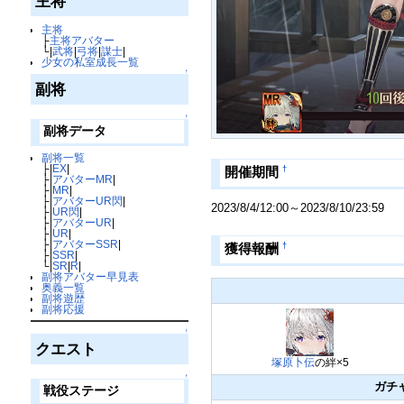
主将
主将
├
主将アバター
└|
武将
|
弓将
|
謀士
|
少女の私室成長一覧
↑
副将
↑
副将データ
副将一覧
├|
EX
|
†
開催期間
├|
アバターMR
|
├|
MR
|
├|
アバターUR閃
|
2023/8/4/12:00～2023/8/10/23:59
├|
UR閃
|
├|
アバターUR
|
├|
UR
|
├|
アバターSSR
|
†
獲得報酬
├|
SSR
|
└|
SR
|
R
|
副将アバター早見表
奥義一覧
副将遊歴
副将応援
↑
クエスト
塚原卜伝
の絆×5
↑
ガチ
戦役ステージ