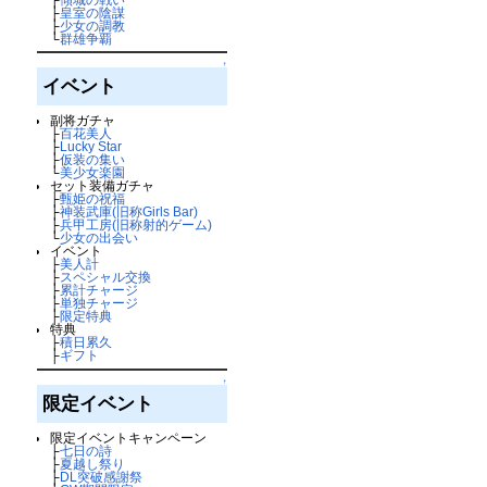
├
皇室の陰謀
├
少女の調教
└
群雄争覇
↑
イベント
副将ガチャ
├
百花美人
├
Lucky Star
├
仮装の集い
└
美少女楽園
セット装備ガチャ
├
甄姫の祝福
├
神装武庫(旧称Girls Bar)
├
兵甲工房(旧称射的ゲーム)
└
少女の出会い
イベント
├
美人計
├
スペシャル交換
├
累計チャージ
├
単独チャージ
├
限定特典
特典
├
積日累久
├
ギフト
↑
限定イベント
限定イベントキャンペーン
├
七日の詩
├
夏越し祭り
├
DL突破感謝祭