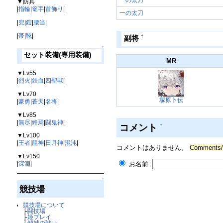
▼防具
|
指輪
|
篭手
|
首飾り
|
一の太刀
|
兜
|
鎧
|
腰当
|
|
帯
|
靴
|
†
副将
↑
セット装備(専用装備)
MR
▼Lv55
|
烈火
|
鉄血
|
四聖獣
|
▼Lv70
塚原卜伝
|
豪勇
|
蒼天
|
名将
|
▼Lv85
|
無尽
|
終焉
|
闘鬼神
|
コメント
†
▼Lv100
|
王者
|
龍神
|
日月神
|
混沌
|
コメントはありません。
Comment
▼Lv150
お名前:
|
深淵
|
↑
競技場
競技場について
├
闘技場
├
姫プレイ
├
傾城の戦い