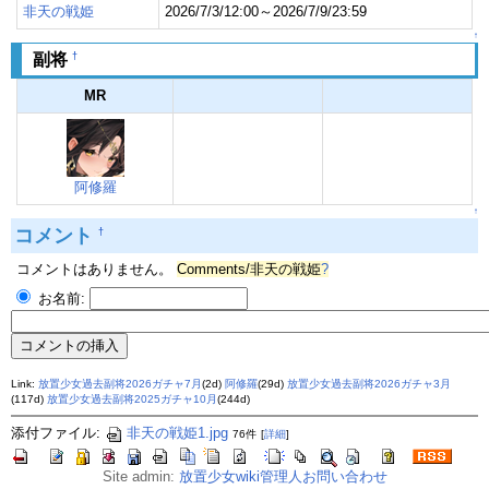
非天の戦姫
2026/7/3/12:00～2026/7/9/23:59
↑
†
副将
MR
阿修羅
↑
コメント
†
コメントはありません。
Comments/非天の戦姫
?
お名前:
Link:
放置少女過去副将2026ガチャ7月
(2d)
阿修羅
(29d)
放置少女過去副将2026ガチャ3月
(117d)
放置少女過去副将2025ガチャ10月
(244d)
添付ファイル:
非天の戦姫1.jpg
76件
[
詳細
]
Site admin:
放置少女wiki管理人お問い合わせ