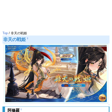
Top
/ 非天の戦姫
非天の戦姫
†
↑
†
阿修羅