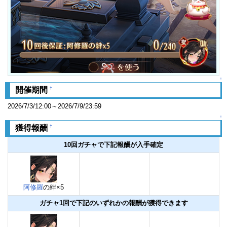
↑
†
開催期間
2026/7/3/12:00～2026/7/9/23:59
↑
†
獲得報酬
10回ガチャで下記報酬が入手確定
阿修羅
の絆×5
ガチャ1回で下記のいずれかの報酬が獲得できます