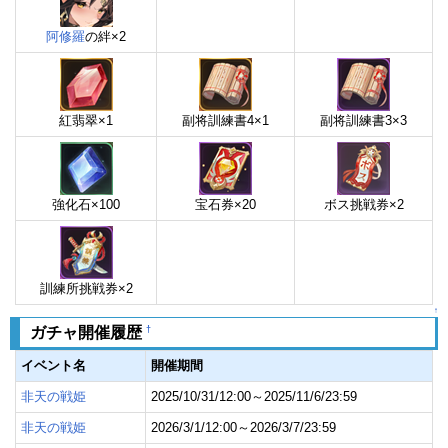
阿修羅
の絆×2
紅翡翠×1
副将訓練書4×1
副将訓練書3×3
強化石×100
宝石券×20
ボス挑戦券×2
訓練所挑戦券×2
↑
†
ガチャ開催履歴
イベント名
開催期間
非天の戦姫
2025/10/31/12:00～2025/11/6/23:59
非天の戦姫
2026/3/1/12:00～2026/3/7/23:59