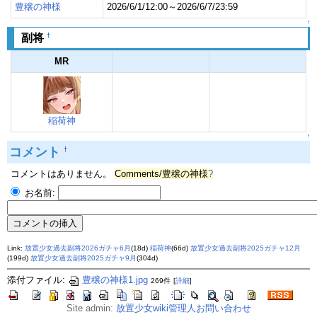
豊穣の神様
2026/6/1/12:00～2026/6/7/23:59
↑
†
副将
MR
稲荷神
↑
コメント
†
コメントはありません。
Comments/豊穣の神様
?
お名前:
Link:
放置少女過去副将2026ガチャ6月
(18d)
稲荷神
(66d)
放置少女過去副将2025ガチャ12月
(199d)
放置少女過去副将2025ガチャ9月
(304d)
添付ファイル:
豊穣の神様1.jpg
269件
[
詳細
]
Site admin:
放置少女wiki管理人お問い合わせ