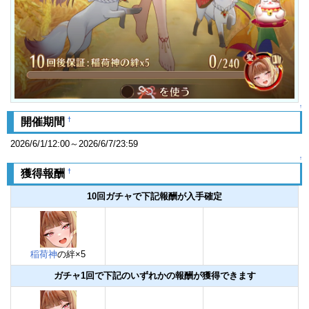
↑
†
開催期間
2026/6/1/12:00～2026/6/7/23:59
↑
†
獲得報酬
10回ガチャで下記報酬が入手確定
稲荷神
の絆×5
ガチャ1回で下記のいずれかの報酬が獲得できます