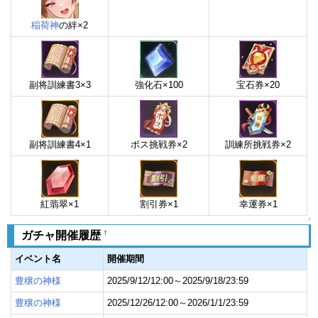
稲荷神
の絆×2
副将訓練書3×3
強化石×100
宝石券×20
副将訓練書4×1
ボス挑戦券×2
訓練所挑戦券×2
紅翡翠×1
割引券×1
幸運券×1
↑
†
ガチャ開催履歴
イベント名
開催期間
豊穣の神様
2025/9/12/12:00～2025/9/18/23:59
豊穣の神様
2025/12/26/12:00～2026/1/1/23:59