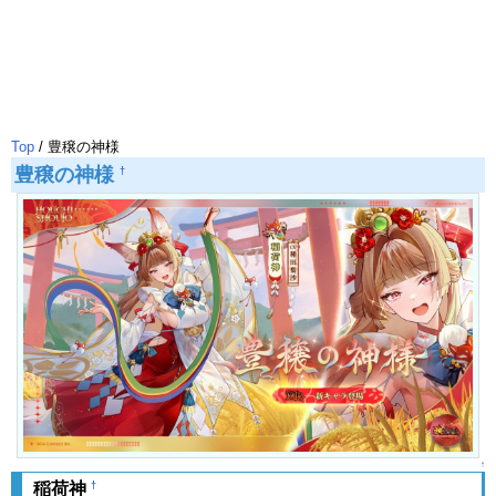
Top
/ 豊穣の神様
豊穣の神様
†
↑
†
稲荷神