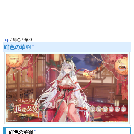
Top
/ 緋色の華羽
緋色の華羽
†
↑
†
緋色の華羽