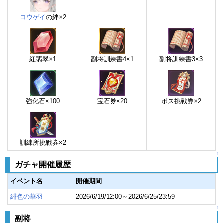
コウゲイ
の絆×2
紅翡翠×1
副将訓練書4×1
副将訓練書3×3
強化石×100
宝石券×20
ボス挑戦券×2
訓練所挑戦券×2
↑
†
ガチャ開催履歴
イベント名
開催期間
緋色の華羽
2026/6/19/12:00～2026/6/25/23:59
↑
†
副将