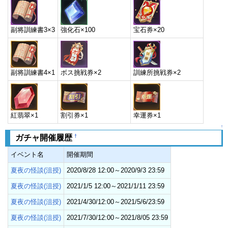
副将訓練書3×3
強化石×100
宝石券×20
副将訓練書4×1
ボス挑戦券×2
訓練所挑戦券×2
紅翡翠×1
割引券×1
幸運券×1
↑
†
ガチャ開催履歴
イベント名
開催期間
夏夜の怪談(沮授)
2020/8/28 12:00～2020/9/3 23:59
夏夜の怪談(沮授)
2021/1/5 12:00～2021/1/11 23:59
夏夜の怪談(沮授)
2021/4/30/12:00～2021/5/6/23:59
夏夜の怪談(沮授)
2021/7/30/12:00～2021/8/05 23:59