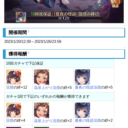
↑
†
開催期間
2023/1/20/12:00～2023/1/26/23:59
↑
†
獲得報酬
10回ガチャで下記保証
沮授
の絆×12
夏夜の怪談沮授
の絆×5
温泉上がり沮授
の絆×5
ガチャ1回で下記のいずれかの報酬が獲得できます
沮授
の絆×4
夏夜の怪談沮授
の絆×2
温泉上がり沮授
の絆×2