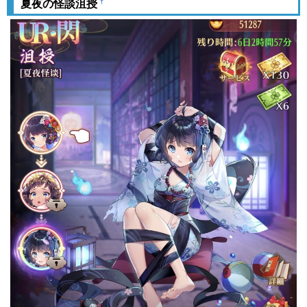
†
夏夜の怪談沮授